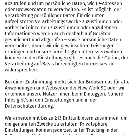
bezuschussen deine persönliche Wellhub-
Mitgliedschaft nach bestandener Probezeit und
bieten dir Zugang zu OpenUp für deine mentale
Gesundheit
Deine Zukunft im Blick: Deine persönliche
Entwicklung ist uns wichtig – ob eine
Meisterförderung oder Traineeprogramm zum
Store Manager
Nachhaltige Mobilität: Da wir unseren Beitrag
zum Klima leisten möchten, erhältst du 50 %
Zuschuss für den ÖPNV oder ein vergünstigtes
Fahrrad über unseren Leasingpartner nach
bestandener Probezeit
Zeit zum Abschalten: Genieße zudem 30 Tage
Urlaub bei einer 5-Tage-Woche