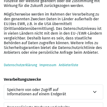
Familienunterstützung: Wir bieten Eltern 10
bezahlte Urlaubstage (5-Tage-Woche) für die
Betreuung ihrer Kinder bis 12 Jahre im
Krankheitsfall
Altersvorsorge: Profitiere von
Arbeitgeberbeiträgen zur betrieblichen
Altersvorsorge
Solltest du nicht alle Voraussetzungen erfüllen oder
mehr zu unseren Stellenangeboten wissen wollen,
schreibe uns gerne an jobs@misterspex.de.
Vielfalt und Chancengleichheit: Bei uns zählst du!
Diversität und Chancengleichheit sind für uns mehr als
Worte. Bei uns arbeitest du auf Augenhöhe, denn jeder