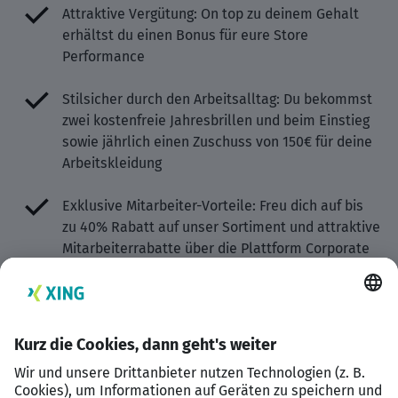
Attraktive Vergütung: On top zu deinem Gehalt
erhältst du einen Bonus für eure Store
Performance
Stilsicher durch den Arbeitsalltag: Du bekommst
zwei kostenfreie Jahresbrillen und beim Einstieg
sowie jährlich einen Zuschuss von 150€ für deine
Arbeitskleidung
Exklusive Mitarbeiter-Vorteile: Freu dich auf bis
zu 40% Rabatt auf unser Sortiment und attraktive
Mitarbeiterrabatte über die Plattform Corporate
Benefits
Augengesundheit im Fokus: Einmal jährlich
ermöglichen wir dir einen kostenlosen
Augengesundheitscheck in einem unserer Stores
Deine Gesundheit liegt uns am Herzen: Wir