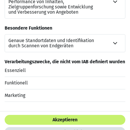
gemeinsamen Erfolg. Unabhängig von Herkunft,
Geschlecht, Religion, Behinderung, Alter oder Identität
freuen wir uns auf dich.
Deine Persönlichkeit ist unsere Stärke! SEE & BE SEEN
at #teamspex
Jetzt bewerben
Datenschutzerklärung
Impressum
HTML Sitemap