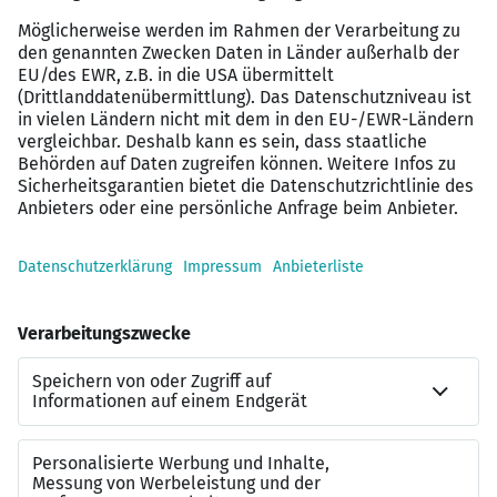
bezahlte Urlaubstage (5-Tage-Woche) für die
Betreuung ihrer Kinder bis 12 Jahre im
Krankheitsfall
Altersvorsorge: Profitiere von
Arbeitgeberbeiträgen zur betrieblichen
Altersvorsorge
Solltest du nicht alle Voraussetzungen erfüllen oder
mehr zu unseren Stellenangeboten wissen wollen,
schreibe uns gerne an jobs@misterspex.de.
Vielfalt und Chancengleichheit: Bei uns zählst du!
Diversität und Chancengleichheit sind für uns mehr als
Worte. Bei uns arbeitest du auf Augenhöhe, denn jeder
Beitrag zählt und wird geschätzt. Eine offene
Feedbackkultur ist der Schlüssel zu unserem