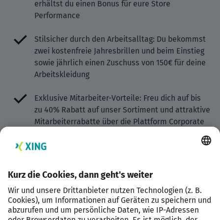
erhältst du einen Bonus für eure Store
Performance
Stilsicher durch den Arbeitsalltag: Du bekommst
zwei kostenfreie Jahresbrillen und beim Einstieg
sowie jährlich einen Zuschuss von 150€ für deine
Arbeitskleidung
Exklusive Mitarbeiter-Vorteile: Freu dich auf bis
zu 40% Rabatt auf unser Sortiment und attraktive
Mitarbeiterrabatte über die Plattform Corporate
Benefits
Augengesundheit im Fokus: Einmal jährlich
ermöglichen wir dir einen kostenlosen
Augengesundheitscheck in einem unserer Stores
Deine Gesundheit liegt uns am Herzen: Wir
bezuschussen deine persönliche Wellhub-