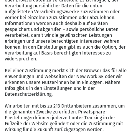
Mitgliedschaft nach bestandener Probezeit und
bieten dir Zugang zu OpenUp für deine mentale
Gesundheit
Deine Zukunft im Blick: Deine persönliche
Entwicklung ist uns wichtig – ob eine
Meisterförderung oder Traineeprogramm zum
Store Manager
Nachhaltige Mobilität: Da wir unseren Beitrag
zum Klima leisten möchten, erhältst du 50 %
Zuschuss für den ÖPNV oder ein vergünstigtes
Fahrrad über unseren Leasingpartner nach
bestandener Probezeit
Zeit zum Abschalten: Genieße zudem 30 Tage
Urlaub bei einer 5-Tage-Woche
Familienunterstützung: Wir bieten Eltern 10