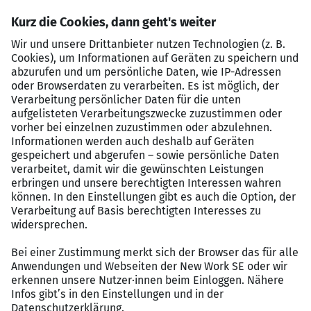
LVM.
Sie führen Ihre Mitarbeitenden.
Ihre Voraussetzungen
Sie sind Versicherungskauffrau/-mann oder
Versicherungsfachfrau/-mann und seit mehreren
Jahren erfolgreich im Versicherungsaußendienst
tätig.
Sie denken unternehmerisch und handeln
vertriebsorientiert.
Sie haben Erfahrungen im Umgang mit modernen
Kommunikationsmitteln.
Sie legen Wert auf ein vertrauensvolles
Miteinander, faire bedarfsgerechte Beratung
sowie ausgeprägte Kundenorientierung.