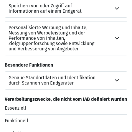
Ein mehrfach prämiertes Agentur-DV-System
Ihr Kontakt zu uns
Ihr Kontakt in den Kreisen: Brandenburg an der Havel,
Potsdam, Elbe-Elster, Havelland, Potsdam-Mittelmark,
Teltow-Fläming
Patrick Prangel
0251 702912402
p.prangel@lvm.de
https://lvm.de/der-gruene-weg/2402
Jetzt bewerben