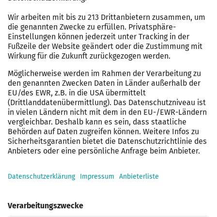
Was bieten wir Ihnen?
Umfangreiche Unterstützung beim nachhaltigen
Auf- und Ausbau Ihrer Agentur mit
marktgerechten Produkten zu günstigen
Beiträgen
Einen fairen Vermittlervertrag als eigenständigen
Direktionsvertrag
Eine sichere finanzielle Basis in den Aufbaujahren
Gegenseitige Ausschließlichkeit als alleiniger
Vertriebsweg
Einen direkten Draht zur Direktion und damit
kurze Entscheidungswege