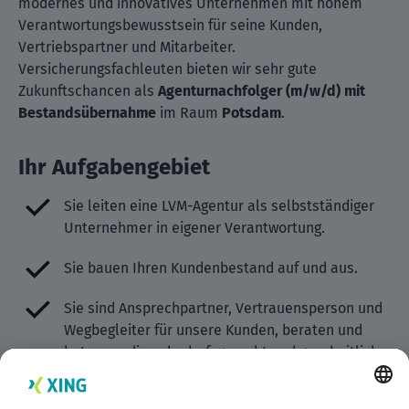
modernes und innovatives Unternehmen mit hohem
Verantwortungsbewusstsein für seine Kunden,
Vertriebspartner und Mitarbeiter.
Versicherungsfachleuten bieten wir sehr gute
Zukunftschancen als
Agenturnachfolger (m/w/d) mit
Bestandsübernahme
im Raum
Potsdam
.
Ihr Aufgabengebiet
Sie leiten eine LVM-Agentur als selbstständiger
Unternehmer in eigener Verantwortung.
Sie bauen Ihren Kundenbestand auf und aus.
Sie sind Ansprechpartner, Vertrauensperson und
Wegbegleiter für unsere Kunden, beraten und
betreuen diese bedarfsgerecht und ganzheitlich.
Sie vermitteln die leistungsstarken Produkte der