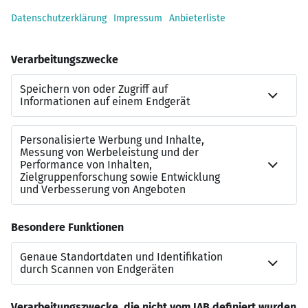
bewerbung@itebo.de
Jetzt über unser Bewerberportal
bewerben. Wir freuen uns auf dich!
ITEBO GmbH / Personal
Dielingerstraße 39/40
49074 Osnabrück
karriere.itebo.de