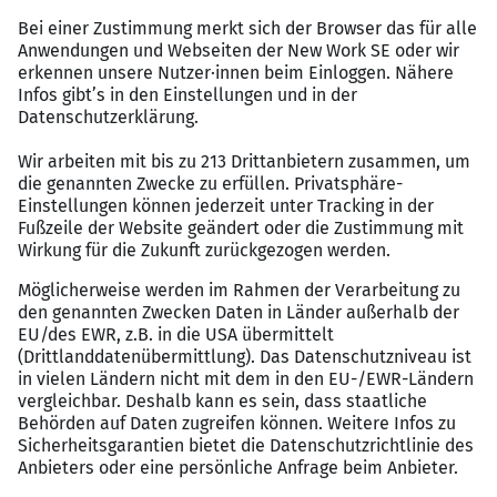
Bike-Leasing, betriebliche Altersvorsorge
Lebendige Firmen- & Teamevents, die verbinden
Kontakt
Die Verwaltung von morgen denkt, lebt und arbeitet
vernetzt.
Sie übernimmt digitale Verantwortung für Prozesse,
Daten und IT-Systeme. Und wir machen‘s möglich: Mit
rund 300 Kolleginnen und Kollegen konzipieren,
vertreiben und betreuen wir seit über 20 Jahren aus
Osnabrück und Braunschweig moderne IT-Lösungen für
die öffentliche Verwaltung. Bei der ITEBO findest Du also
einen Job mit Zukunft, bei dem Du Dich für das
Gemeinwohl einsetzt und in Sachen Digitalisierung ganz
vorn mit dabei bist.
Fragen?
0541 9631-145