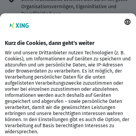
Organisationsvermögen, Eigeninitiative und
Teamfähigkeit aus
Du besitzt Entscheidungsbereitschaft,
Durchsetzungsfähigkeit und die Fähigkeit zur
Selbstreflexion
Du bist ein Teamplayer mit sehr guter
Kommunikationsfähigkeit und
Kundenorientierung
Deine Vorteile bei uns
Flache Hierarchien & viel Gestaltungsspielraum
Fundierte Einarbeitung & individuelle Entwicklung
Flexible Arbeitszeitmodelle & Homeoffice