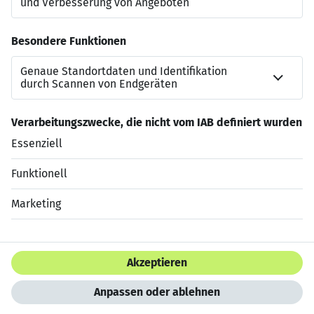
Verwendung verschiedengeschlechtlicher Sprachformen
verzichtet. Sämtliche Personenbezeichnungen gelten
gleichwohl für jederlei Geschlecht.
Work at Action. Be surprised!
Jetzt bewerben
Datenschutzerklärung
Impressum
HTML Sitemap