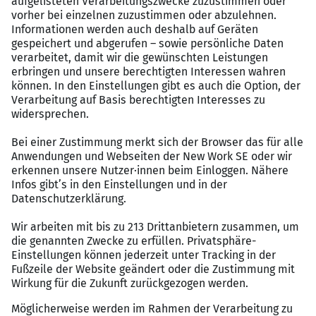
Warenpräsentation und saisonale Umbauten,
Bestellungen, Retouren, Kassenabrechnung und
Inventuren
Anschließend übernimmst du auch die
Personalplanung und -führung, denn das
Herzstück bei Action sind unsere Mitarbeitenden!
Im 3. Lehrjahr warten spannende Projekte, wie
die Mitarbeit bei Neueröffnungen, Filialanalysen
mit der Regionalleitung oder die Mitgestaltung
von Bewerbertagen auf Dich
Das bringst du mit:
Allgemeine Hochschulreife oder Fachabitur mit
Praktikumsnachweisen (siehe IHK)
Interesse an Führungs- und Filialverantwortung