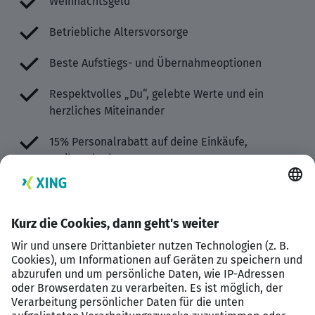
Weihnachtsgeld
Betriebliche Altersvorsorge
Beste Aufstiegs- und Übernahmeoptionen
Respektvolles „Du“, gelebte Werte und ein
herzliches Miteinander
15% Personalrabatt auf deine Einkäufe,
Weihnachtsbox, Team-Event
Deine Aufgaben:
Du startest mit unseren Verkaufstätigkeiten, z.B.
der Warenverräumung, Bestandspflege,
Kassiervorgängen und der Kundenberatung
Schritt für Schritt lernst du unsere
Führungsaufgaben kennen, z.B.