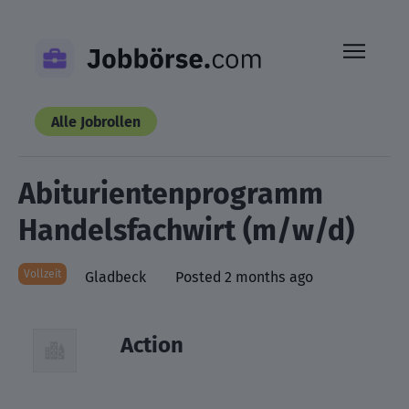
Skip
to
content
Alle Jobrollen
Abiturientenprogramm
Handelsfachwirt (m/w/d)
Vollzeit
Gladbeck
Posted 2 months ago
Action