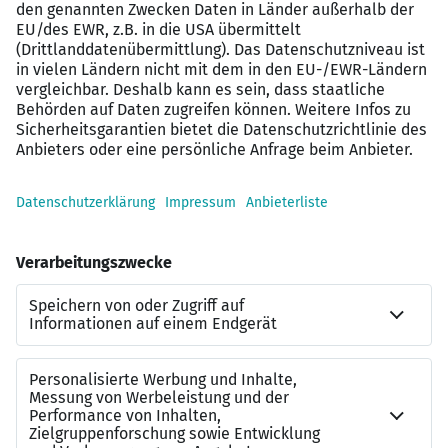
Lern-, Einsatz-, und Veränderungsbereitschaft
Identifikation mit unseren Action-Werten:
Teamwork, Disziplin, Kostenbewusstsein,
Einfachheit, Respekt und Kundenorientierung
Interesse geweckt? Wie geht es jetzt
weiter?
Wir freuen uns auf deine aussagekräftige Bewerbung
inkl. Lebenslauf und Zeugnissen. Action ist ein kosten-
und umweltbewusstes Unternehmen. Daher bitten wir
um digitale Bewerbungen über die untenstehende
Schaltfläche.
Gemäß der Europäischen Datenschutzgrundverordnung
können postalisch eingereichte Unterlagen nicht
bearbeitet und nicht zurückgesandt werden. Aus
Gründen der Lesbarkeit wird auf die gleichzeitige